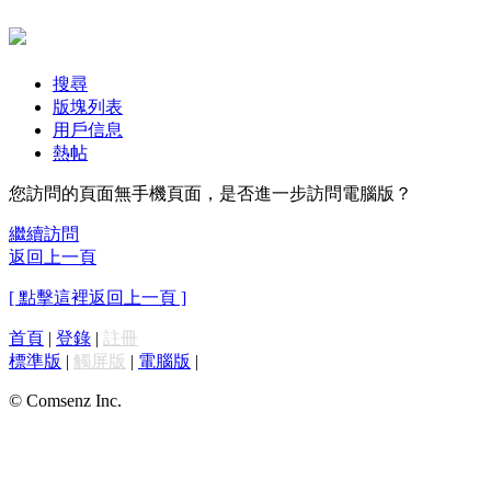
搜尋
版塊列表
用戶信息
熱帖
您訪問的頁面無手機頁面，是否進一步訪問電腦版？
繼續訪問
返回上一頁
[ 點擊這裡返回上一頁 ]
首頁
|
登錄
|
註冊
標準版
|
觸屏版
|
電腦版
|
© Comsenz Inc.