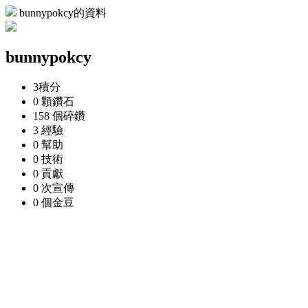
bunnypokcy的資料
bunnypokcy
3
積分
0 顆
鑽石
158 個
碎鑽
3
經驗
0
幫助
0
技術
0
貢獻
0 次
宣傳
0 個
金豆