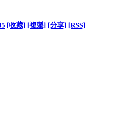
85
[收藏]
[複製]
[分享]
[RSS]