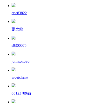
eric83822
張允銓
s0300075
johnson036
woeicheng
qq123789qq