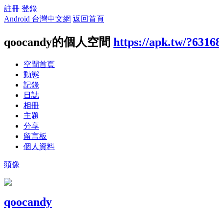
註冊
登錄
Android 台灣中文網
返回首頁
qoocandy的個人空間
https://apk.tw/?6316
空間首頁
動態
記錄
日誌
相冊
主題
分享
留言板
個人資料
頭像
qoocandy