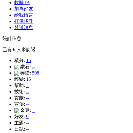
收聽TA
加為好友
給我留言
打個招呼
發送消息
統計信息
已有
6
人來訪過
積分:
15
鑽石:
--
碎鑽:
598
經驗:
15
幫助:
--
技術:
--
貢獻:
--
宣傳:
--
金豆:
--
好友:
9
主題:
--
日誌:
--