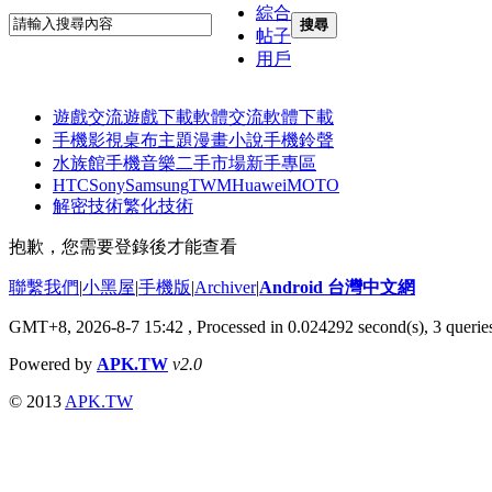
綜合
搜尋
帖子
用戶
遊戲交流
遊戲下載
軟體交流
軟體下載
手機影視
桌布主題
漫畫小說
手機鈴聲
水族館
手機音樂
二手市場
新手專區
HTC
Sony
Samsung
TWM
Huawei
MOTO
解密技術
繁化技術
抱歉，您需要登錄後才能查看
聯繫我們
|
小黑屋
|
手機版
|
Archiver
|
Android 台灣中文網
GMT+8, 2026-8-7 15:42
, Processed in 0.024292 second(s), 3 quer
Powered by
APK.TW
v2.0
© 2013
APK.TW