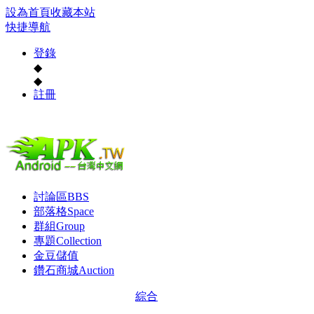
設為首頁
收藏本站
快捷導航
登錄
◆
◆
註冊
討論區
BBS
部落格
Space
群組
Group
專題
Collection
金豆儲值
鑽石商城
Auction
綜合