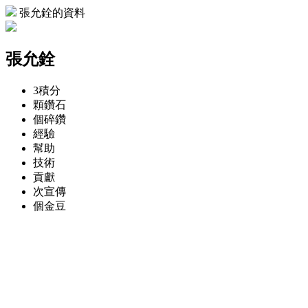
張允銓的資料
張允銓
3
積分
顆
鑽石
個
碎鑽
經驗
幫助
技術
貢獻
次
宣傳
個
金豆