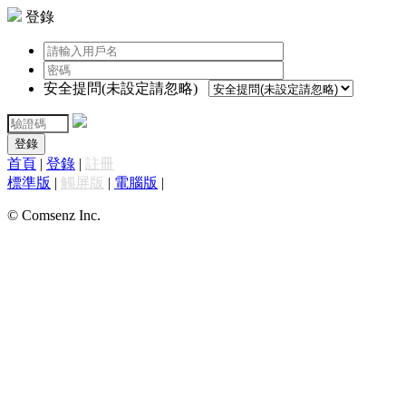
登錄
安全提問(未設定請忽略)
登錄
首頁
|
登錄
|
註冊
標準版
|
觸屏版
|
電腦版
|
© Comsenz Inc.