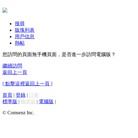
搜尋
版塊列表
用戶信息
熱帖
您訪問的頁面無手機頁面，是否進一步訪問電腦版？
繼續訪問
返回上一頁
[ 點擊這裡返回上一頁 ]
首頁
|
登錄
|
註冊
標準版
|
觸屏版
|
電腦版
|
© Comsenz Inc.