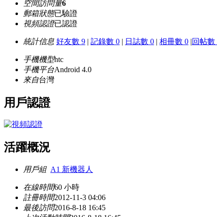
空間訪問量
6
郵箱狀態
已驗證
視頻認證
已認證
統計信息
好友數 9
|
記錄數 0
|
日誌數 0
|
相冊數 0
|
回帖數 
手機機型
htc
手機平台
Android 4.0
來自
台灣
用戶認證
活躍概況
用戶組
A1 新機器人
在線時間
60 小時
註冊時間
2012-11-3 04:06
最後訪問
2016-8-18 16:45