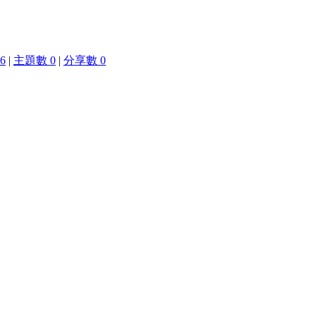
6
|
主題數 0
|
分享數 0