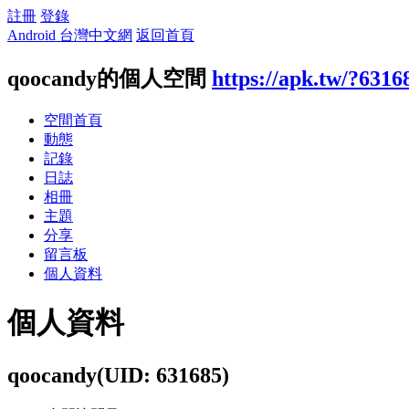
註冊
登錄
Android 台灣中文網
返回首頁
qoocandy的個人空間
https://apk.tw/?6316
空間首頁
動態
記錄
日誌
相冊
主題
分享
留言板
個人資料
個人資料
qoocandy
(UID: 631685)