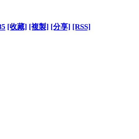
85
[收藏]
[複製]
[分享]
[RSS]