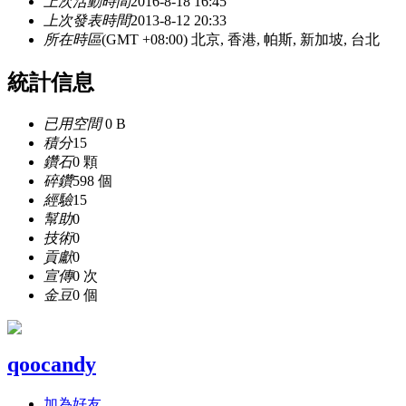
上次活動時間
2016-8-18 16:45
上次發表時間
2013-8-12 20:33
所在時區
(GMT +08:00) 北京, 香港, 帕斯, 新加坡, 台北
統計信息
已用空間
0 B
積分
15
鑽石
0 顆
碎鑽
598 個
經驗
15
幫助
0
技術
0
貢獻
0
宣傳
0 次
金豆
0 個
qoocandy
加為好友