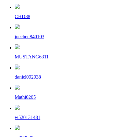
CHD88
joechen840103
MUSTANG6311
daniel092938
Mathi0205
w520131481