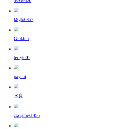
as959620
k8gto0857
Giokhui
terrylo01
paychi
水良
zxcjames1456