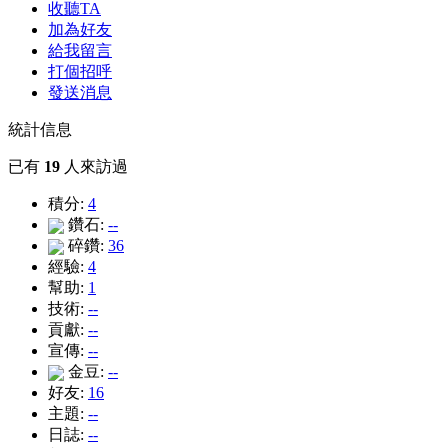
收聽TA
加為好友
給我留言
打個招呼
發送消息
統計信息
已有
19
人來訪過
積分:
4
鑽石:
--
碎鑽:
36
經驗:
4
幫助:
1
技術:
--
貢獻:
--
宣傳:
--
金豆:
--
好友:
16
主題:
--
日誌:
--