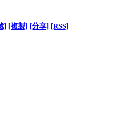
藏]
[複製]
[分享]
[RSS]