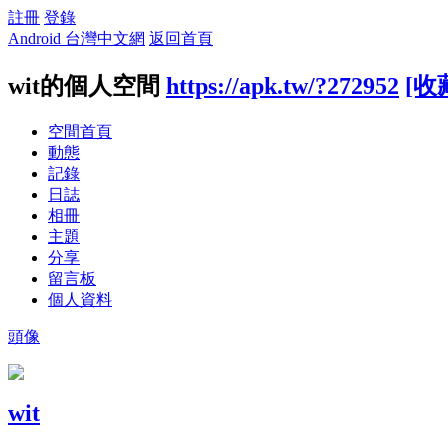
註冊
登錄
Android 台灣中文網
返回首頁
wit的個人空間
https://apk.tw/?272952
[收
空間首頁
動態
記錄
日誌
相冊
主題
分享
留言板
個人資料
頭像
wit