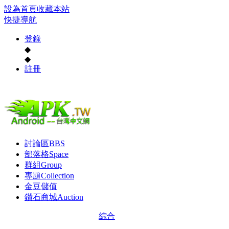
設為首頁
收藏本站
快捷導航
登錄
◆
◆
註冊
討論區
BBS
部落格
Space
群組
Group
專題
Collection
金豆儲值
鑽石商城
Auction
綜合