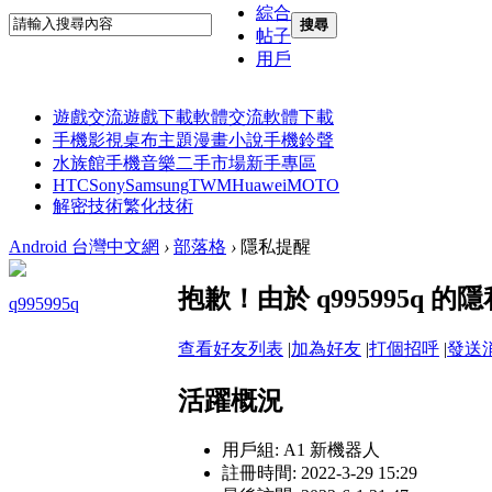
綜合
搜尋
帖子
用戶
遊戲交流
遊戲下載
軟體交流
軟體下載
手機影視
桌布主題
漫畫小說
手機鈴聲
水族館
手機音樂
二手市場
新手專區
HTC
Sony
Samsung
TWM
Huawei
MOTO
解密技術
繁化技術
Android 台灣中文網
›
部落格
›
隱私提醒
抱歉！由於 q995995q
q995995q
查看好友列表
|
加為好友
|
打個招呼
|
發送
活躍概況
用戶組:
A1 新機器人
註冊時間: 2022-3-29 15:29