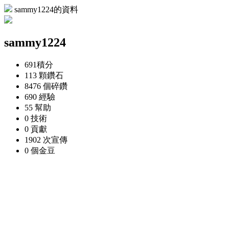
sammy1224的資料
sammy1224
691
積分
113 顆
鑽石
8476 個
碎鑽
690
經驗
55
幫助
0
技術
0
貢獻
1902 次
宣傳
0 個
金豆