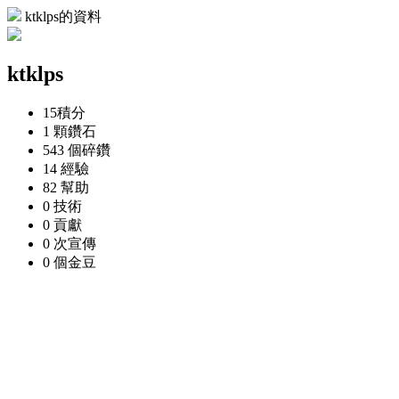
ktklps的資料
ktklps
15
積分
1 顆
鑽石
543 個
碎鑽
14
經驗
82
幫助
0
技術
0
貢獻
0 次
宣傳
0 個
金豆