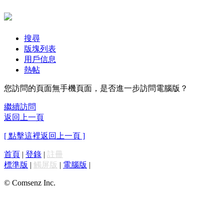
搜尋
版塊列表
用戶信息
熱帖
您訪問的頁面無手機頁面，是否進一步訪問電腦版？
繼續訪問
返回上一頁
[ 點擊這裡返回上一頁 ]
首頁
|
登錄
|
註冊
標準版
|
觸屏版
|
電腦版
|
© Comsenz Inc.