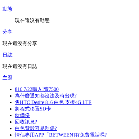
動態
現在還沒有動態
分享
現在還沒有分享
日誌
現在還沒有日誌
主題
816 7/22購入!賣7500
為什麼通知都沒法及時出現?
售HTC Desire 816 白色 支援4G LTE
將程式移置SD卡
鈦備份
回收訊息?
白色背殼容易刮傷?
情侶專用APP「BETWEEN]有免費電話嗎?