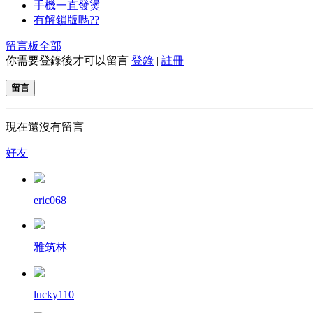
手機一直發燙
有解鎖版嗎??
留言板
全部
你需要登錄後才可以留言
登錄
|
註冊
留言
現在還沒有留言
好友
eric068
雅筑林
lucky110