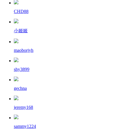
CHD88
小姬姬
maoborjyh
shy3899
gechna
jeremy168
sammy1224