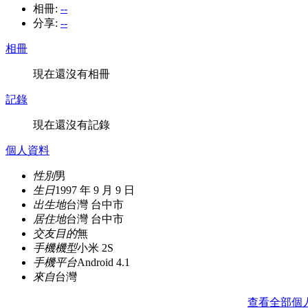
相冊:
--
分享:
--
相冊
現在還沒有相冊
記錄
現在還沒有記錄
個人資料
性別
男
生日
1997 年 9 月 9 日
出生地
台灣 台中市
居住地
台灣 台中市
交友目的
無
手機機型
小米 2S
手機平台
Android 4.1
來自
台灣
查看全部個