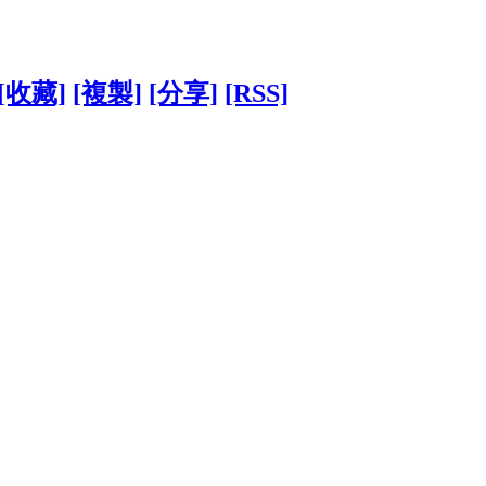
[收藏]
[複製]
[分享]
[RSS]