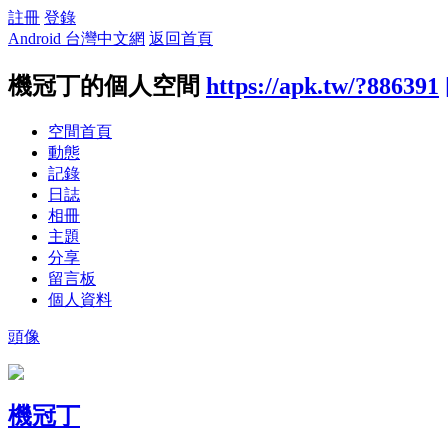
註冊
登錄
Android 台灣中文網
返回首頁
機冠丁的個人空間
https://apk.tw/?886391
空間首頁
動態
記錄
日誌
相冊
主題
分享
留言板
個人資料
頭像
機冠丁