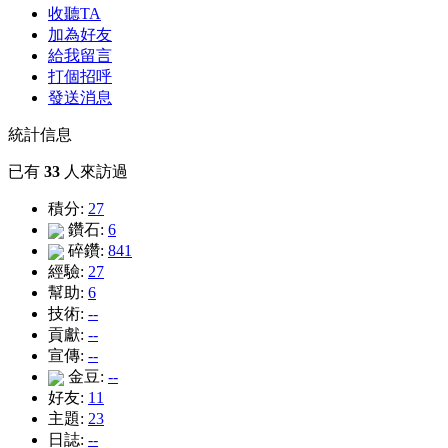
收聽TA
加為好友
給我留言
打個招呼
發送消息
統計信息
已有
33
人來訪過
積分:
27
鑽石:
6
碎鑽:
841
經驗:
27
幫助:
6
技術:
--
貢獻:
--
宣傳:
--
金豆:
--
好友:
11
主題:
23
日誌:
--