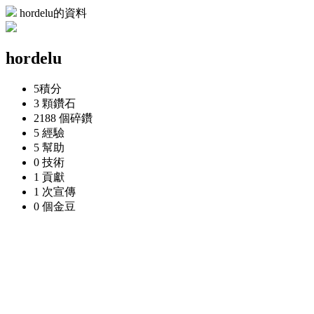
hordelu的資料
hordelu
5
積分
3 顆
鑽石
2188 個
碎鑽
5
經驗
5
幫助
0
技術
1
貢獻
1 次
宣傳
0 個
金豆