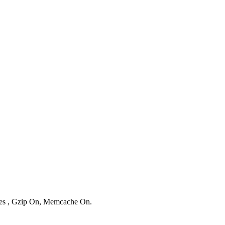
ries , Gzip On, Memcache On.