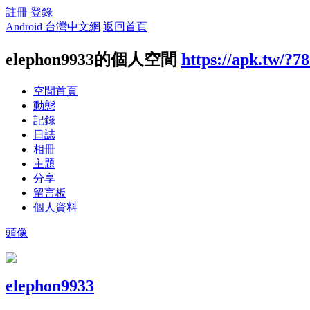
註冊
登錄
Android 台灣中文網
返回首頁
elephon9933的個人空間
https://apk.tw/?7
空間首頁
動態
記錄
日誌
相冊
主題
分享
留言板
個人資料
頭像
elephon9933