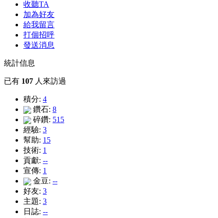
收聽TA
加為好友
給我留言
打個招呼
發送消息
統計信息
已有
107
人來訪過
積分:
4
鑽石:
8
碎鑽:
515
經驗:
3
幫助:
15
技術:
1
貢獻:
--
宣傳:
1
金豆:
--
好友:
3
主題:
3
日誌:
--