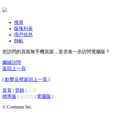
搜尋
版塊列表
用戶信息
熱帖
您訪問的頁面無手機頁面，是否進一步訪問電腦版？
繼續訪問
返回上一頁
[ 點擊這裡返回上一頁 ]
首頁
|
登錄
|
註冊
標準版
|
觸屏版
|
電腦版
|
© Comsenz Inc.