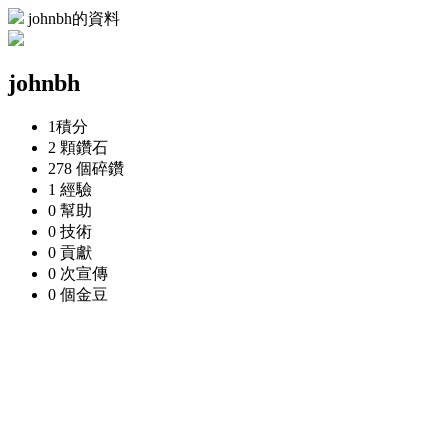
johnbh的資料
johnbh
1
積分
2 顆
鑽石
278 個
碎鑽
1
經驗
0
幫助
0
技術
0
貢獻
0 次
宣傳
0 個
金豆