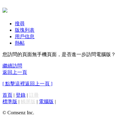
搜尋
版塊列表
用戶信息
熱帖
您訪問的頁面無手機頁面，是否進一步訪問電腦版？
繼續訪問
返回上一頁
[ 點擊這裡返回上一頁 ]
首頁
|
登錄
|
註冊
標準版
|
觸屏版
|
電腦版
|
© Comsenz Inc.