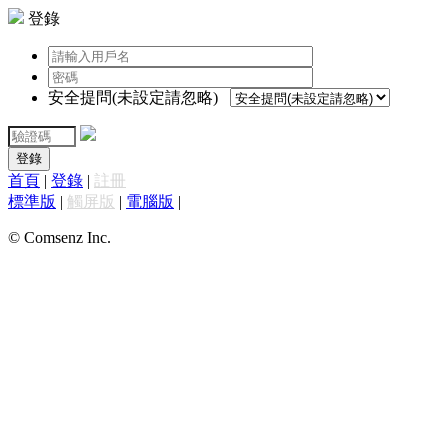
登錄
安全提問(未設定請忽略)
登錄
首頁
|
登錄
|
註冊
標準版
|
觸屏版
|
電腦版
|
© Comsenz Inc.