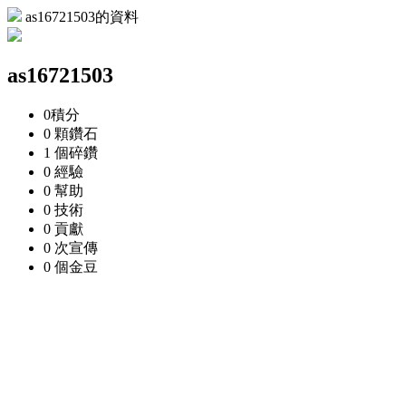
as16721503的資料
as16721503
0
積分
0 顆
鑽石
1 個
碎鑽
0
經驗
0
幫助
0
技術
0
貢獻
0 次
宣傳
0 個
金豆