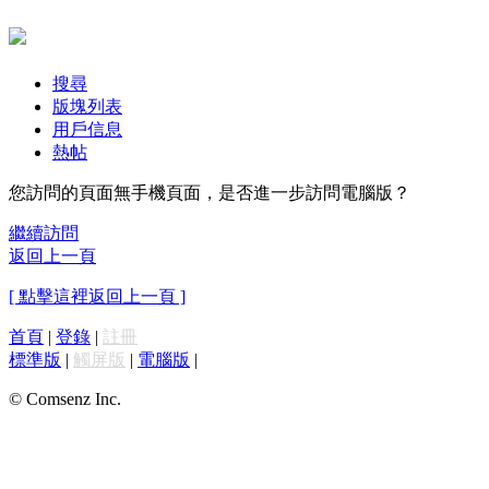
搜尋
版塊列表
用戶信息
熱帖
您訪問的頁面無手機頁面，是否進一步訪問電腦版？
繼續訪問
返回上一頁
[ 點擊這裡返回上一頁 ]
首頁
|
登錄
|
註冊
標準版
|
觸屏版
|
電腦版
|
© Comsenz Inc.