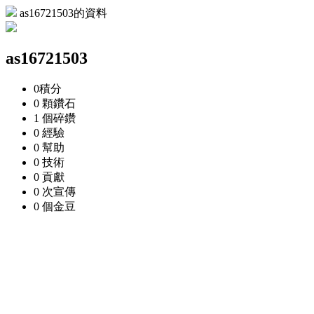
as16721503的資料
as16721503
0
積分
0 顆
鑽石
1 個
碎鑽
0
經驗
0
幫助
0
技術
0
貢獻
0 次
宣傳
0 個
金豆