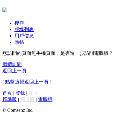
搜尋
版塊列表
用戶信息
熱帖
您訪問的頁面無手機頁面，是否進一步訪問電腦版？
繼續訪問
返回上一頁
[ 點擊這裡返回上一頁 ]
首頁
|
登錄
|
註冊
標準版
|
觸屏版
|
電腦版
|
© Comsenz Inc.