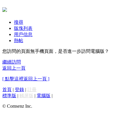
搜尋
版塊列表
用戶信息
熱帖
您訪問的頁面無手機頁面，是否進一步訪問電腦版？
繼續訪問
返回上一頁
[ 點擊這裡返回上一頁 ]
首頁
|
登錄
|
註冊
標準版
|
觸屏版
|
電腦版
|
© Comsenz Inc.