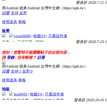
發表於 2020-7-21 1
用Android 就來Android 台灣中文網（https://apk.tw）
回覆
支持
反對
使用道具
舉報
板凳
exsior6666
|
收聽TA
|
只看該作者
發表於 2020-7-23 1
有趣 ^^ 已經下載...謝謝!
您好！您暫時不能瀏覽帖子的全部內容，
請
登錄
| 沒有帳號？
註冊
用Android 就來Android 台灣中文網（https://apk.tw）
回覆
支持
1
反對
0
使用道具
舉報
地板
lion0926
|
收聽TA
|
只看該作者
發表於 2020-10-16 1
真是有趣的鈴聲~~感謝大大的分享囉