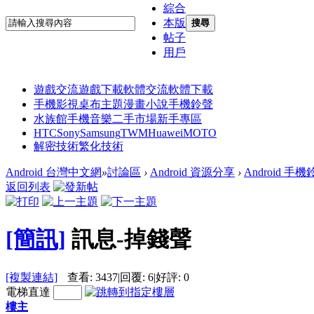
綜合
本版
搜尋
帖子
用戶
遊戲交流
遊戲下載
軟體交流
軟體下載
手機影視
桌布主題
漫畫小說
手機鈴聲
水族館
手機音樂
二手市場
新手專區
HTC
Sony
Samsung
TWM
Huawei
MOTO
解密技術
繁化技術
Android 台灣中文網
»
討論區
›
Android 資源分享
›
Android 手
返回列表
[簡訊]
訊息-掉錢聲
[複製連結]
查看:
3437
|
回覆:
6
|
好評:
0
電梯直達
樓主