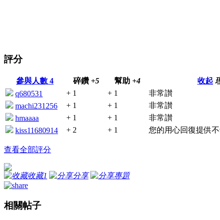
評分
參與人數
4
碎鑽
+5
幫助
+4
收起
+ 1
+ 1
非常讃
q680531
+ 1
+ 1
非常讃
machi231256
+ 1
+ 1
非常讃
hmaaaa
+ 2
+ 1
您的用心回復提供不
kiss11680914
查看全部評分
收藏
1
分享
專題
相關帖子