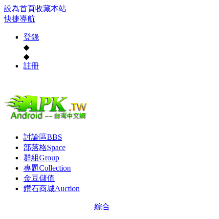
設為首頁
收藏本站
快捷導航
登錄
◆
◆
註冊
討論區
BBS
部落格
Space
群組
Group
專題
Collection
金豆儲值
鑽石商城
Auction
綜合