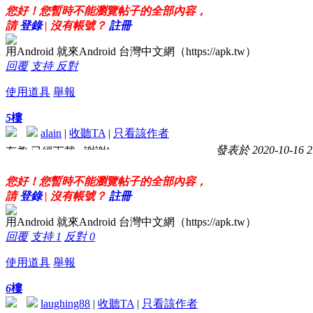
您好！您暫時不能瀏覽帖子的全部內容，
請
登錄
| 沒有帳號？
註冊
用Android 就來Android 台灣中文網（https://apk.tw）
回覆
支持
反對
使用道具
舉報
5
樓
alain
|
收聽TA
|
只看該作者
發表於 2020-10-16 2
有趣
已經下載...謝謝!
您好！您暫時不能瀏覽帖子的全部內容，
請
登錄
| 沒有帳號？
註冊
用Android 就來Android 台灣中文網（https://apk.tw）
回覆
支持
1
反對
0
使用道具
舉報
6
樓
laughing88
|
收聽TA
|
只看該作者