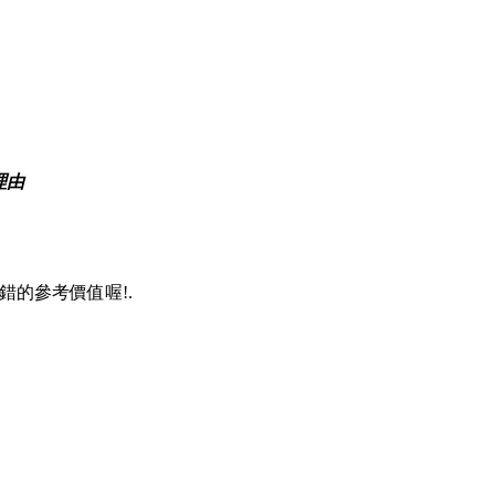
理由
錯的參考價值喔!.