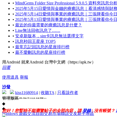
•
MindGems Folder Size Professional 5.9.0.5 資料夾訊
•
2025年5月15日愛情與金錢的療癒訊息｜看清感情與財
•
2025年5月14日愛情與事業的療癒訊息｜三張牌看你今
•
2025年5月13日愛情與事業的療癒訊息｜三張牌看你今
•
最近的你最需要的療癒訊息是什麼？
•
Line無法回收訊息了……
•
安卓新版本，sim卡訊息無法選擇文字
•
訊息秒回王星座 TOP5
•
最常忘記回訊息的星座排行榜
•
最不愛刪訊息的星座排行榜
用Android 就來Android 台灣中文網（https://apk.tw）
回覆
使用道具
舉報
沙發
kiss11680914
|
收聽TA
|
只看該作者
管理版區
難怪我常常聽到掉錢聲!!
◆
◆
您好！您暫時不能瀏覽帖子的全部內容，請
登錄
| 沒有帳號？
Windows 遊戲交流
自由交易市場
聯誼交友
新手專區