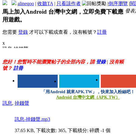
alineqoo
|
收聽TA
|
只看該作者
|
倒序瀏覽
|
閱
發表於 
馬上加入Android 台灣中文網，立即免費下載應
用遊戲。
您需要
登錄
才可以下載或查看，沒有帳號？
註冊
x
訊息-掉錢聲
搞怪鈴聲~
您好！您暫時不能瀏覽帖子的全部內容，請
登錄
| 沒有帳
號？
註冊
「用Android 就來APK.TW」，快來加入粉絲吧！
Android 台灣中文網（APK.TW）
訊息
,
掉錢聲
訊息-掉錢聲.mp3
37.65 KB, 下載次數: 365, 下載積分: 碎鑽 -1 個