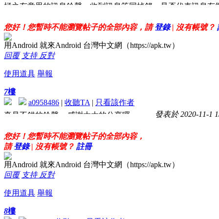
極之有意思的訊息鈴聲，收到訊息等同掉錢，是否代表訊息有
實在太太太棒了！喜歡！
您好！您暫時不能瀏覽帖子的全部內容，請
登錄
| 沒有帳號？
用Android 就來Android 台灣中文網（https://apk.tw）
回覆
支持
反對
使用道具
舉報
7
樓
a0958486
|
收聽TA
|
只看該作者
發表於 2020-11-1 1
真是不錯的鈴聲~~感謝大大的分享囉
您好！您暫時不能瀏覽帖子的全部內容，
請
登錄
| 沒有帳號？
註冊
用Android 就來Android 台灣中文網（https://apk.tw）
回覆
支持
反對
使用道具
舉報
8
樓