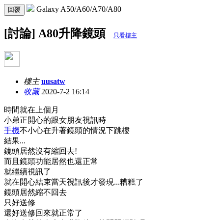
Galaxy A50/A60/A70/A80
回覆
[討論] A80升降鏡頭
只看樓主
樓主
uusatw
收藏
2020-7-2 16:14
時間就在上個月
小弟正開心的跟女朋友視訊時
手機
不小心在升著鏡頭的情況下跳樓
結果...
鏡頭居然沒有縮回去!
而且鏡頭功能居然也還正常
就繼續視訊了
就在開心結束當天視訊後才發現...糟糕了
鏡頭居然縮不回去
只好送修
還好送修回來就正常了