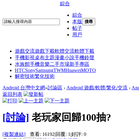
綜合
綜合
本版
搜尋
帖子
用戶
遊戲交流
遊戲下載
軟體交流
軟體下載
手機影視
桌布主題
漫畫小說
手機鈴聲
水族館
手機音樂
二手市場
新手專區
HTC
Sony
Samsung
TWM
Huawei
MOTO
解密技術
繁化技術
Android 台灣中文網
»
討論區
›
Android 遊戲/軟體/繁化/交流
›
An
返回列表
[討論]
老玩家回歸100抽?
[複製連結]
查看:
16192
|
回覆:
1
|
好評:
0