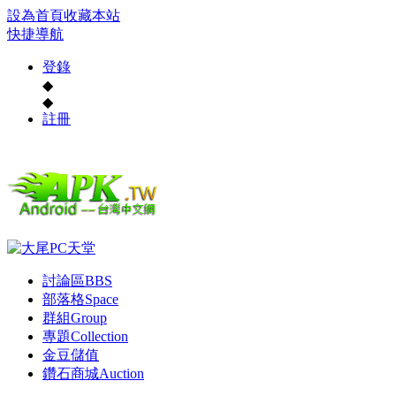
設為首頁
收藏本站
快捷導航
登錄
◆
◆
註冊
討論區
BBS
部落格
Space
群組
Group
專題
Collection
金豆儲值
鑽石商城
Auction