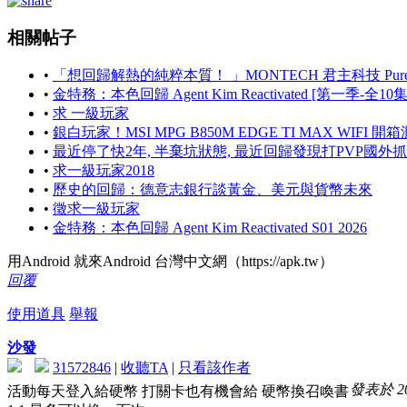
相關帖子
•
「想回歸解熱的純粹本質！ 」MONTECH 君主科技 PureFl
•
金特務：本色回歸 Agent Kim Reactivated [第一季-
•
求 一級玩家
•
銀白玩家！MSI MPG B850M EDGE TI MAX WIFI 
•
最近停了快2年, 半棄坑狀態, 最近回歸發現打PVP國
•
求一級玩家2018
•
歷史的回歸：德意志銀行談黃金、美元與貨幣未來
•
徵求一級玩家
•
金特務：本色回歸 Agent Kim Reactivated S01 2026
用Android 就來Android 台灣中文網（https://apk.tw）
回覆
使用道具
舉報
沙發
31572846
|
收聽TA
|
只看該作者
發表於 202
活動每天登入給硬幣 打關卡也有機會給 硬幣換召喚書