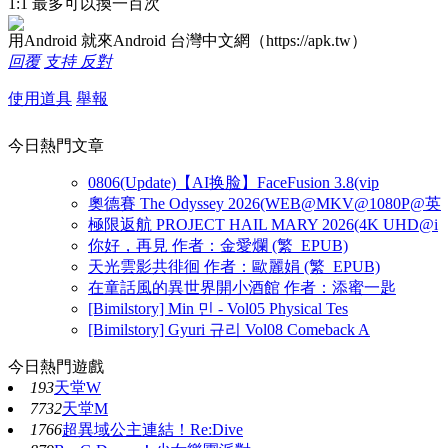
1:1 最多可以換一百次
用Android 就來Android 台灣中文網（https://apk.tw）
回覆
支持
反對
使用道具
舉報
今日熱門文章
0806(Update)【AI换脸】FaceFusion 3.8(vip
奧德賽 The Odyssey 2026(WEB@MKV@1080P@英
極限返航 PROJECT HAIL MARY 2026(4K UHD@i
你好，再見 作者：金愛爛 (繁_EPUB)
天光雲影共徘徊 作者：歐麗娟 (繁_EPUB)
在童話風的異世界開小酒館 作者：添蜜一匙
[Bimilstory] Min 민 - Vol05 Physical Tes
[Bimilstory] Gyuri 규리 Vol08 Comeback A
今日熱門遊戲
193
天堂W
7732
天堂M
1766
超異域公主連結！Re:Dive