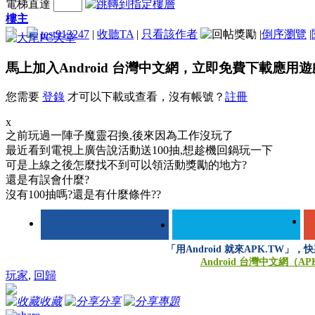
電梯直達
樓主
test913247
|
收聽TA
|
只看該作者
|
倒序瀏覽
|
馬上加入Android 台灣中文網，立即免費下載應用
您需要
登錄
才可以下載或查看，沒有帳號？
註冊
x
之前玩過一陣子魔靈召換,後來因為工作沒玩了
最近看到電視上廣告說活動送100抽,想趁機回鍋玩一下
可是上線之後怎麼找不到可以領活動獎勵的地方?
還是有誤會什麼?
沒有100抽嗎?還是有什麼條件??
「用Android 就來APK.TW」
Android 台灣中文網（AP
玩家
,
回歸
收藏
分享
專題