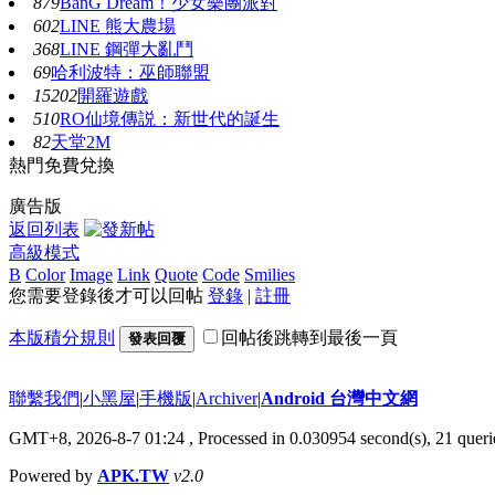
879
BanG Dream！少女樂團派對
602
LINE 熊大農場
368
LINE 鋼彈大亂鬥
69
哈利波特：巫師聯盟
15202
開羅遊戲
510
RO仙境傳説：新世代的誕生
82
天堂2M
熱門免費兌換
廣告版
返回列表
高級模式
B
Color
Image
Link
Quote
Code
Smilies
您需要登錄後才可以回帖
登錄
|
註冊
本版積分規則
回帖後跳轉到最後一頁
發表回覆
聯繫我們
|
小黑屋
|
手機版
|
Archiver
|
Android 台灣中文網
GMT+8, 2026-8-7 01:24
, Processed in 0.030954 second(s), 21 que
Powered by
APK.TW
v2.0