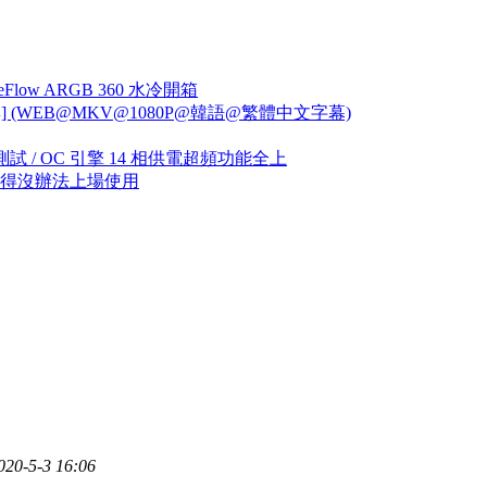
ow ARGB 360 水冷開箱
全10集] (WEB@MKV@1080P@韓語@繁體中文字幕)
開箱測試 / OC 引擎 14 相供電超頻功能全上
外抓得沒辦法上場使用
0-5-3 16:06