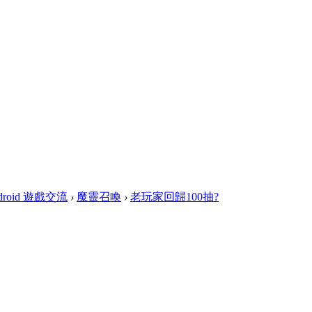
droid 遊戲交流
›
魔靈召喚
›
老玩家回歸100抽?