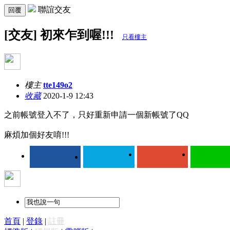
聯誼交友
回覆
[交友] 初來乍到喔!!!
只看樓主
樓主
tte149o2
收藏
2020-1-9 12:43
之前帳號登入不了，只好重新申請一個新帳號了QQ
麻煩加個好友唷!!!
首頁
|
登錄
|
註冊