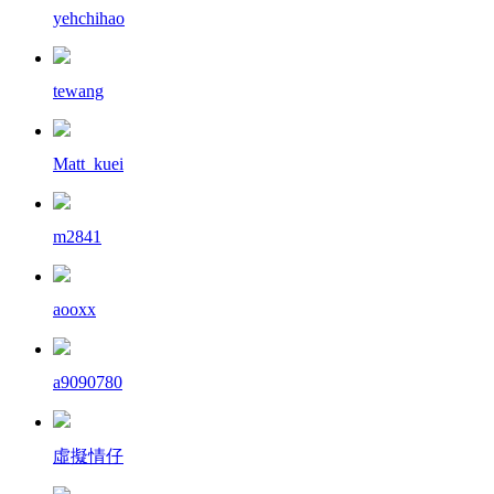
yehchihao
tewang
Matt_kuei
m2841
aooxx
a9090780
虛擬情仔