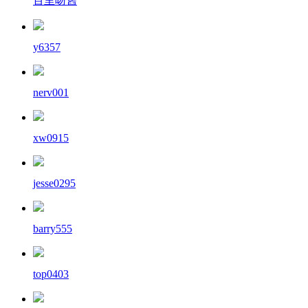
百里吻舊
y6357
nerv001
xw0915
jesse0295
barry555
top0403