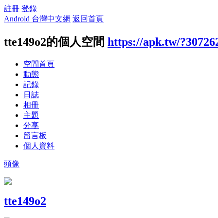
註冊
登錄
Android 台灣中文網
返回首頁
tte149o2的個人空間
https://apk.tw/?30726
空間首頁
動態
記錄
日誌
相冊
主題
分享
留言板
個人資料
頭像
tte149o2