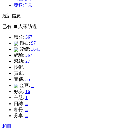
發送消息
統計信息
已有
38
人來訪過
積分:
367
鑽石:
97
碎鑽:
3641
經驗:
367
幫助:
27
技術:
--
貢獻:
--
宣傳:
35
金豆:
--
好友:
16
主題:
1
日誌:
--
相冊:
--
分享:
--
相冊