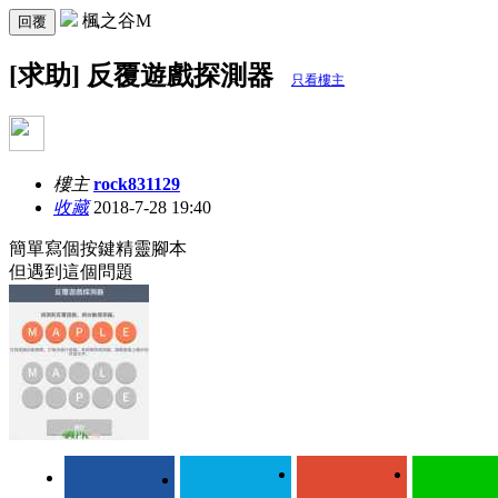
楓之谷M
回覆
[求助] 反覆遊戲探測器
只看樓主
樓主
rock831129
收藏
2018-7-28 19:40
簡單寫個按鍵精靈腳本
但遇到這個問題