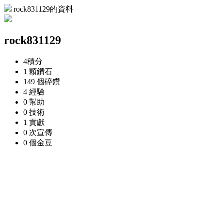
rock831129的資料
rock831129
4
積分
1 顆
鑽石
149 個
碎鑽
4
經驗
0
幫助
0
技術
1
貢獻
0 次
宣傳
0 個
金豆