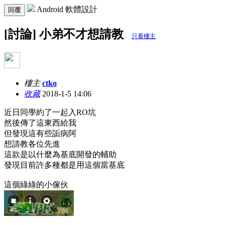
Android 軟體設計
回覆
[討論] 小弟不才想請教
只看樓主
樓主
ctko
收藏
2018-1-5 14:06
近日同學約了一起入RO坑
然後傳了這東西給我
但發現這有些詬病阿
想請教各位先進
這款是以什麼為基底開發的輔助
發現目前許多種都是用這個當基底
這個綠綠的小傢伙