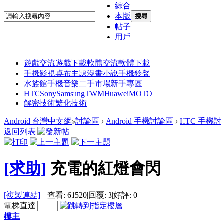
綜合
本版
搜尋
帖子
用戶
遊戲交流
遊戲下載
軟體交流
軟體下載
手機影視
桌布主題
漫畫小說
手機鈴聲
水族館
手機音樂
二手市場
新手專區
HTC
Sony
Samsung
TWM
Huawei
MOTO
解密技術
繁化技術
Android 台灣中文網
»
討論區
›
Android 手機討論區
›
HTC 手機
返回列表
[求助]
充電的紅燈會閃
[複製連結]
查看:
61520
|
回覆:
3
|
好評:
0
電梯直達
樓主