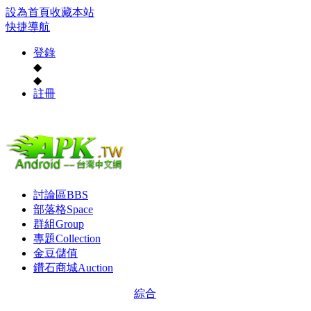
設為首頁
收藏本站
快捷導航
登錄
◆
◆
註冊
討論區
BBS
部落格
Space
群組
Group
專題
Collection
金豆儲值
鑽石商城
Auction
綜合