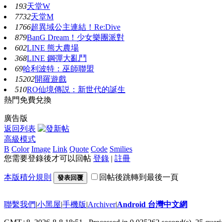
193
天堂W
7732
天堂M
1766
超異域公主連結！Re:Dive
879
BanG Dream！少女樂團派對
602
LINE 熊大農場
368
LINE 鋼彈大亂鬥
69
哈利波特：巫師聯盟
15202
開羅遊戲
510
RO仙境傳説：新世代的誕生
熱門免費兌換
廣告版
返回列表
高級模式
B
Color
Image
Link
Quote
Code
Smilies
您需要登錄後才可以回帖
登錄
|
註冊
本版積分規則
回帖後跳轉到最後一頁
發表回覆
聯繫我們
|
小黑屋
|
手機版
|
Archiver
|
Android 台灣中文網