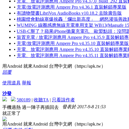
•
充電、放電評測應用 Ampere Pro v4.37.0_build_292
•
充電/放電評測應用 Ampere Pro v4.36.1 直裝解鎖專業版
•
有讀物聲書LibriVox AudioBooks v10.18.2 去除廣告版
•
桃園燈會動線塞爆挨轟「爛出新高度」 網怒灌張善政
•
WUMING 線圈感應無線充電車用支架 WB13(Magsafe
•
USB-C掰了？蘋果iPhone拋棄充電孔 歐盟點頭：沒問
•
裝置充電 / 放電評測應用 Ampere Pro v4.35.9 直裝解鎖
•
充電/放電評測應用 Ampere Pro v4.35.10 直裝解鎖專業版
•
充電、放電評測應用 Ampere Pro v4.35.10 直裝解鎖專
•
充電、放電評測應用 Ampere Pro v4.35.11 直裝解鎖專
用Android 就來Android 台灣中文網（https://apk.tw）
回覆
使用道具
舉報
沙發
580189
|
收聽TA
|
只看該作者
發表於 2017-9-8 21:53
手機過熱 過一陣子再插回去
就正常了
用Android 就來Android 台灣中文網（https://apk.tw）