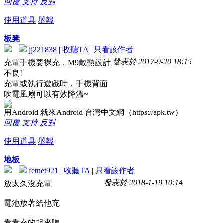
回覆
支持
反對
使用道具
舉報
板凳
jj221838
|
收聽TA
|
只看該作者
發表於 2017-9-20 18:15
充電手機要裸充，M9散熱設計
不良!
充電或執行遊戲時，手機背面
吹電風扇可以有效降溫~
用Android 就來Android 台灣中文網（https://apk.tw）
回覆
支持
反對
使用道具
舉報
地板
fetnet921
|
收聽TA
|
只看該作者
發表於 2018-1-19 10:14
放太久沒充電
電池放著給他充
看看充的起來嗎