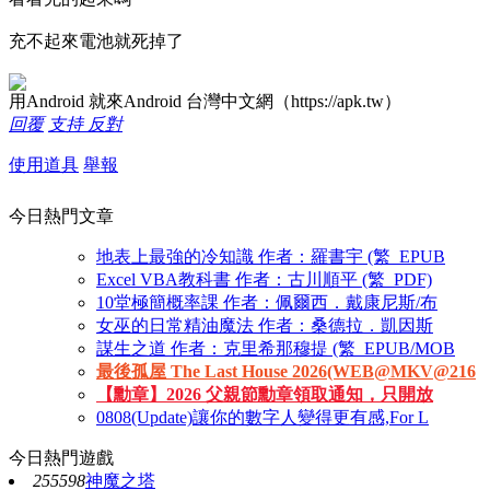
充不起來電池就死掉了
用Android 就來Android 台灣中文網（https://apk.tw）
回覆
支持
反對
使用道具
舉報
今日熱門文章
地表上最強的冷知識 作者：羅書宇 (繁_EPUB
Excel VBA教科書 作者：古川順平 (繁_PDF)
10堂極簡概率課 作者：佩爾西．戴康尼斯/布
女巫的日常精油魔法 作者：桑德拉．凱因斯
謀生之道 作者：克里希那穆提 (繁_EPUB/MOB
最後孤屋 The Last House 2026(WEB@MKV@216
【勳章】2026 父親節勳章領取通知，只開放
0808(Update)讓你的數字人變得更有感,For L
今日熱門遊戲
255598
神魔之塔