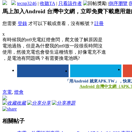
tecnp3246
|
收聽TA
|
只看該作者
|
倒序瀏覽
|
馬上加入Android 台灣中文網，立即免費下載應用
您需要
登錄
才可以下載或查看，沒有帳號？
註冊
x
有時候我的m9充電紅燈會閃，爬文後了解原因是
電池過熱，但是為什麼我的m9放一段很長時間沒
使用，然後充電也會發生這種情形，好像電充不進
，是電池有問題嗎？有需要換電池嗎?
「用Android 就來APK.TW」，
Android 台灣中文網（APK
充電
,
燈會
收藏
分享
專題
相關帖子