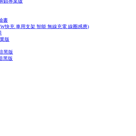
 直裝解鎖專業版
臉書
 15W快充 車用支架 智能 無線充電 線圈感應)
題
專業版
業暗黑版
業暗黑版