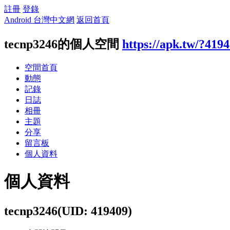
註冊
登錄
Android 台灣中文網
返回首頁
tecnp3246的個人空間
https://apk.tw/?419
空間首頁
動態
記錄
日誌
相冊
主題
分享
留言板
個人資料
個人資料
tecnp3246
(UID: 419409)