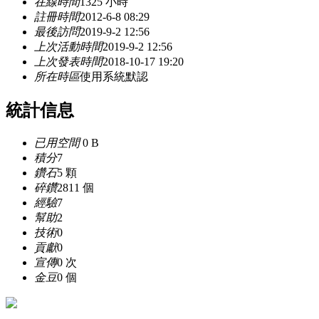
在線時間
1325 小時
註冊時間
2012-6-8 08:29
最後訪問
2019-9-2 12:56
上次活動時間
2019-9-2 12:56
上次發表時間
2018-10-17 19:20
所在時區
使用系統默認
統計信息
已用空間
0 B
積分
7
鑽石
5 顆
碎鑽
2811 個
經驗
7
幫助
2
技術
0
貢獻
0
宣傳
0 次
金豆
0 個