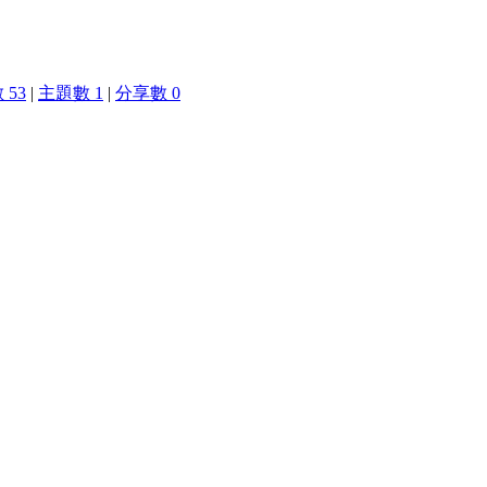
 53
|
主題數 1
|
分享數 0