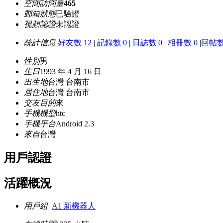
空間訪問量
465
郵箱狀態
已驗證
視頻認證
未認證
統計信息
好友數 12
|
記錄數 0
|
日誌數 0
|
相冊數 0
|
回帖數
性別
男
生日
1993 年 4 月 16 日
出生地
台灣 台南市
居住地
台灣 台南市
交友目的
來
手機機型
htc
手機平台
Android 2.3
來自
台灣
用戶認證
活躍概況
用戶組
A1 新機器人