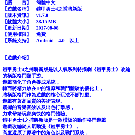
【語 言】 簡體中文
【
遊戲
名稱】 鎧甲勇士4之捕將新版
【版本資訊】 v1.7.0
【
軟體
大小】 38.15 MB
【更新日期】 2017-08-08
【使用權限】 免費
【系統支持】 Android 4.0 以上
【遊戲介紹】
鎧甲勇士4之捕將新版是以人氣系列特攝劇《鎧甲勇士》改編
的橫版格鬥類手游。
遊戲簡化了角色養成系統，
轉而將精力放在IP的還原和戰鬥體驗的優化上，
將橫版格鬥作為遊戲的核心玩法不斷打磨。
遊戲有著高品質的美術表現、
震撼的音樂音效以及出色打擊感，
力求帶給玩家爽快的格鬥體驗。
鎧甲勇士4之捕將新版是一款橫板的動作格鬥遊戲
遊戲改編於人氣動漫《鎧甲勇士》，
高度還原了原著中的角色以及戰鬥系統，