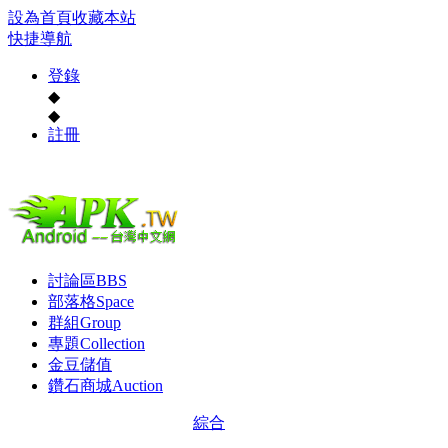
設為首頁
收藏本站
快捷導航
登錄
◆
◆
註冊
討論區
BBS
部落格
Space
群組
Group
專題
Collection
金豆儲值
鑽石商城
Auction
綜合