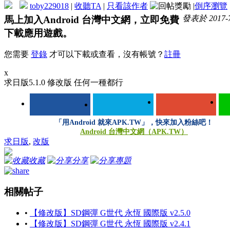
toby229018
|
收聽TA
|
只看該作者
|
倒序瀏覽
發表於 2017-7-
馬上加入Android 台灣中文網，立即免費
下載應用遊戲。
您需要
登錄
才可以下載或查看，沒有帳號？
註冊
x
求日版5.1.0 修改版 任何一種都行
「用Android 就來APK.TW」，快來加入粉絲吧！
Android 台灣中文網（APK.TW）
求日版
,
改版
收藏
分享
專題
相關帖子
•
【修改版】SD鋼彈 G世代 永恆 國際版 v2.5.0
•
【修改版】SD鋼彈 G世代 永恆 國際版 v2.4.1