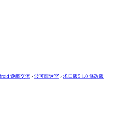
droid 遊戲交流
›
波可龍迷宮
›
求日版5.1.0 修改版