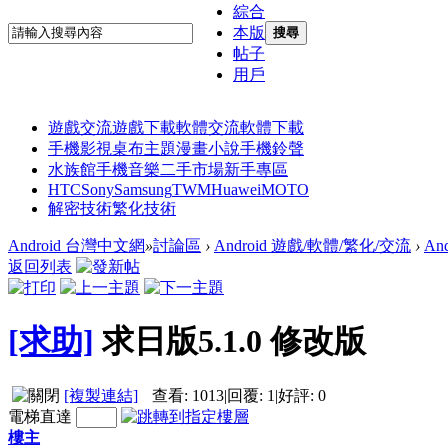
綜合
本版
搜尋
帖子
用戶
遊戲交流
遊戲下載
軟體交流
軟體下載
手機影視
桌布主題
漫畫小說
手機鈴聲
水族館
手機音樂
二手市場
新手專區
HTC
Sony
Samsung
TWM
Huawei
MOTO
解密技術
繁化技術
Android 台灣中文網
»
討論區
›
Android 遊戲/軟體/繁化/交流
›
An
返回列表
[求助]
求日版5.1.0 修改版
[複製連結]
查看:
1013
|
回覆:
1
|
好評:
0
電梯直達
樓主