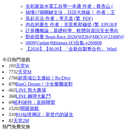
全彩家裝水電工自學一本通 作者：蔡杏山 (
搞懂17個關鍵文法，日語大跳級！ 作者：王
吳起兵法 作者：李天道 (繁_PDF)
內在的重生 作者：克里希那穆提 (繁_EPUB/P
計算機概論：基礎科學、軟體與資訊安全導向
獸命競賽 Beast Race 2026(WEB@MKV@2160P@
0809(Update)Minimax-H3合集-v260808
【2026】【08.09】「全新自製整合包」 Wind
今日熱門遊戲
193
天堂W
7732
天堂M
1766
超異域公主連結！Re:Dive
879
BanG Dream！少女樂團派對
602
LINE 熊大農場
368
LINE 鋼彈大亂鬥
69
哈利波特：巫師聯盟
15202
開羅遊戲
510
RO仙境傳説：新世代的誕生
82
天堂2M
熱門免費兌換