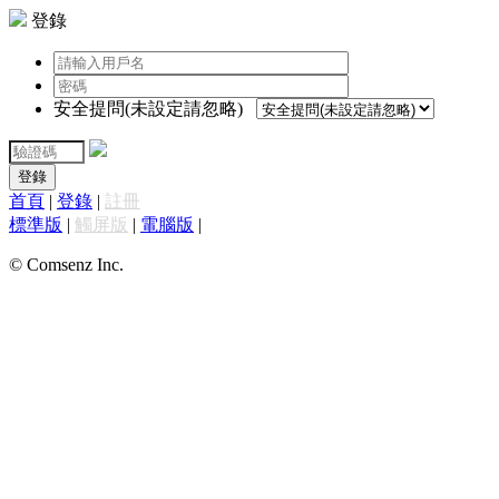
登錄
安全提問(未設定請忽略)
登錄
首頁
|
登錄
|
註冊
標準版
|
觸屏版
|
電腦版
|
© Comsenz Inc.