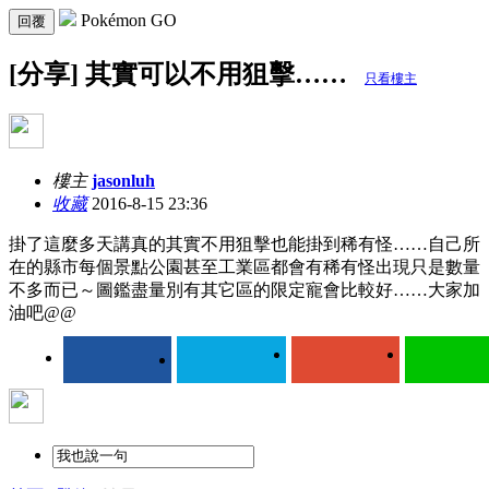
Pokémon GO
回覆
[分享] 其實可以不用狙擊……
只看樓主
樓主
jasonluh
收藏
2016-8-15 23:36
掛了這麼多天講真的其實不用狙擊也能掛到稀有怪……自己所
在的縣市每個景點公園甚至工業區都會有稀有怪出現只是數量
不多而已～圖鑑盡量別有其它區的限定寵會比較好……大家加
油吧@@