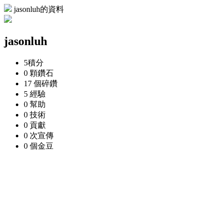
jasonluh的資料
jasonluh
5
積分
0 顆
鑽石
17 個
碎鑽
5
經驗
0
幫助
0
技術
0
貢獻
0 次
宣傳
0 個
金豆