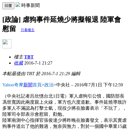
時事新聞
回覆
[政論] 虐狗事件延燒少將擬報退 陸軍會
慰留
只看樓主
樓主
TBT
收藏
2016-7-1 21:27
本帖最後由 TBT 於 2016-7-1 21:29 編輯
Yahoo奇摩
新聞
首頁
>
政治
>中央社 – 2016年7月1日 下午12:59
（中央社記者呂欣憓台北1日電）軍人虐狗引公憤，國防部長
馮世寬因此兩度親上火線，軍方也六度道歉。事件延燒導致許
多軍人不滿認為打擊士氣，現役少將在臉書表示「不玩了」，
陸軍司令部表示會慰留、勸勉。
陸軍南測中心指揮官張俊達少將昨晚在臉書發文，表示其實虐
狗事件道出了他的難過，無奈與無力，對於一個國中畢業15歲