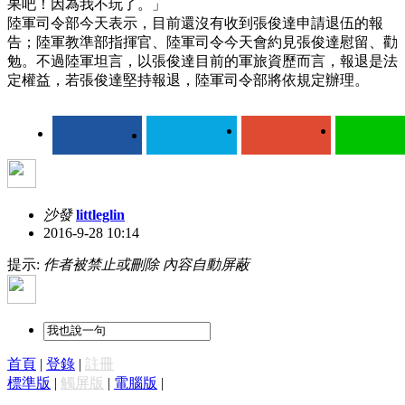
果吧！因為我不玩了。」
陸軍司令部今天表示，目前還沒有收到張俊達申請退伍的報
告；陸軍教準部指揮官、陸軍司令今天會約見張俊達慰留、勸
勉。不過陸軍坦言，以張俊達目前的軍旅資歷而言，報退是法
定權益，若張俊達堅持報退，陸軍司令部將依規定辦理。
沙發
littleglin
2016-9-28 10:14
提示:
作者被禁止或刪除 內容自動屏蔽
首頁
|
登錄
|
註冊
標準版
|
觸屏版
|
電腦版
|