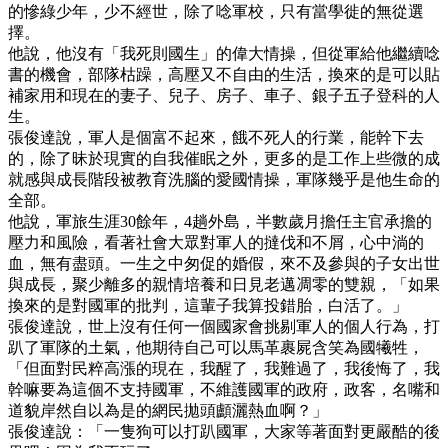
的慘綠少年，少不經世，除了唸軍校，只有當學徙的無從選
擇。
他說，他沒有「我死則國生」的偉大情操，但從軍給他繼續唸
書的機會，部隊枯躁，高壓又不自由的生活，換來的是可以貼
補家用和現在的妻子、兒子、房子、車子、銀子五子登科的人
生。
張俊達說，軍人是個富不起來，餓不死人的行業，能幹下去
的，除了昧於現實的自我催眠之外，更多的是工作上些微的成
就感與成長階段被教育洗腦的愛國情操，軍隊幾乎是他生命的
全部。
他說，軍旅生涯30餘年，4趟外島，半數歲月擔任主官承擔的
壓力和風險，看著社會大眾對軍人的撻伐和不屑，心中淌的
血，無有盡頭。一生之中匆促的婚假，來不及參與的子女出世
與成長，聚少離多的親情培養和日見老邁凋零的雙親，「如果
換來的是對國軍的批判，這輩子我算投錯胎，白活了。」
張俊達說，世上沒有任何一個國家會挑剔軍人的個人行為，打
趴了軍隊的土氣，他期待自己可以馬革裹屍含笑為國犧牲，
「但面對民粹高漲的現在，我醒了，我難過了，我後悔了，我
幹嘛要為這個不支持國軍，不維護國軍的政府，政客，名嘴和
道貌岸然自以為是的網民拋頭顱灑熱血啊？」
張俊達說：「一隻狗可以打趴國軍，大家等著面對更嚴酷的後