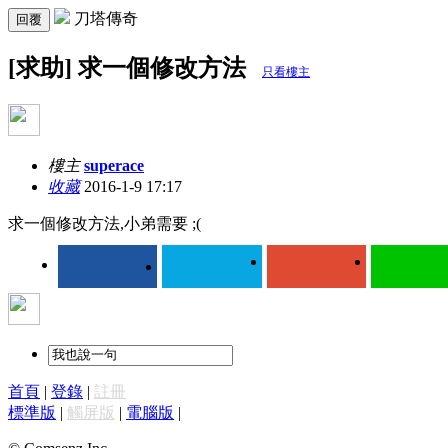
刀塔傳奇
回覆
[求助] 求一個修改方法
只看樓主
樓主
superace
收藏
2016-1-9 17:17
求一個修改方法,小弟需要 ;(
首頁
|
登錄
|
註冊
標準版
|
觸屏版
|
電腦版
|