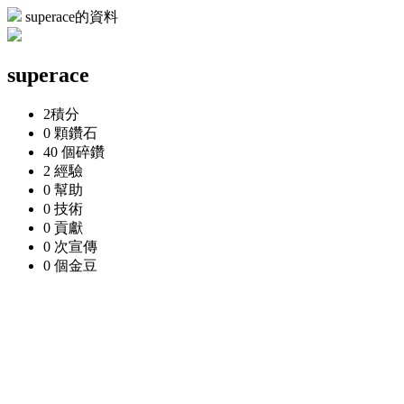
superace的資料
superace
2
積分
0 顆
鑽石
40 個
碎鑽
2
經驗
0
幫助
0
技術
0
貢獻
0 次
宣傳
0 個
金豆