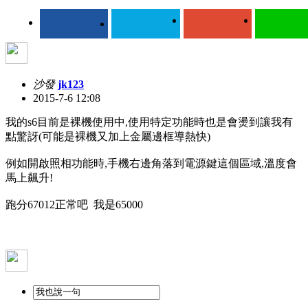
沙發
jk123
2015-7-6 12:08
我的s6目前是裸機使用中,使用特定功能時也是會燙到讓我有
點驚訝(可能是裸機又加上金屬邊框導熱快)
例如開啟照相功能時,手機右邊角落到電源鍵這個區域,溫度會
馬上飆升!
跑分67012正常吧 我是65000