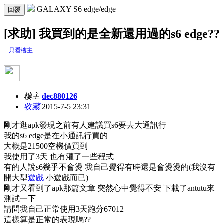
GALAXY S6 edge/edge+
回覆
[求助] 我買到的是全新還用過的s6 edge??
只看樓主
樓主
dec880126
收藏
2015-7-5 23:31
剛才逛apk發現之前有人建議買s6要去大通訊行
我的s6 edge是在小通訊行買的
大概是21500空機價買到
我使用了3天 也有灌了一些程式
有的人說s6幾乎不會燙 我自己覺得有時還是會燙燙的(我沒有
開大型
遊戲
小遊戲而已)
剛才又看到了apk那篇文章 突然心中覺得不安 下載了antutu來
測試一下
請問我自己正常使用3天跑分67012
這樣算是正常的表現嗎??