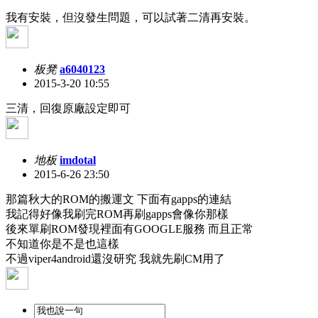
我有安裝，但沒發生問題，可以試著二清再安裝。
板凳
a6040123
2015-3-20 10:55
三清，回復原廠設定即可
地板
imdotal
2015-6-26 23:50
那篇秋大的ROM的搬運文 下面有gapps的連結
我記得好像我刷完ROM再刷gapps會像你那樣
後來單刷ROM發現裡面有GOOGLE服務 而且正常
不知道你是不是也這樣
不過viper4android還沒研究 我就先刷CM用了