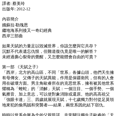
譯者: 蔡美玲
出版年: 2012-12
內容簡介
娥蘇拉‧勒瑰恩
繼地海系列後又一奇幻經典
西岸三部曲
如果天賦的力量足以毀滅世界，你該怎麼與它共存？
沉默不代表遺忘仇恨，但難道復仇竟是唯一的解答？
未經過撕心裂骨的覺醒，又怎麼能體會自由的可貴？
第一部 《天賦之子》
「西岸」北方的高山區，不同「世系」各據山頭，他們天生擁
有母傳女、父傳子的天賦異能，作用是保疆衛民，但有的人會
用在破壞方面。男主角歐睿所在的克思世系，擁有被其他世系
懼稱為「蝰蛇」的「消解」天賦：一個注目、一個手勢、一個
氣擦音、加上意志，可以使對象消除或還原。他的高高祖父
「強眼卡達」三、四歲就展現天賦，十七歲獨力對付從足莫領
地來犯的偷馬賊和突襲者──結果，兩世系因此結下宿仇。
時時以世系命脈為念的父親凱諾，非常關注獨生子歐睿的「天