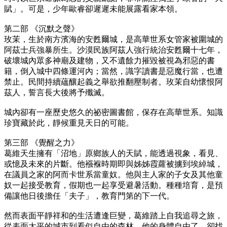
賦」。可是，少年歐睿卻遲遲未能展露看家本領。
第二部 《沉默之聲》
玫茉，生於南方濱海的安甦爾城，是高華世系女管家被圍城的
阿茲士兵強暴所生。沙漠民族阿茲人強行統治安甦爾十七年，
破壞城內眾多神廟及建物，又不遺餘力摧毀被視為邪惡的書
籍，倒入城中四條運河內；當然，識字讀書是惡魔行當，也遭
禁止。民間持續蘊釀起義之舉欲推翻壓制者。玫茉自幼懷恨阿
茲人，誓言長大後將予殲滅。
城內卻有一座歷史悠久的祕密圖書館，保存在高華世系。知識
珍寶藏於此，靜候重見天日的可能。
第三部 《覺醒之力》
葛維天生擁有「沼地」原鄉族人的天賦，能透過視象，看見、
或憶及未來的片斷。他襁褓時期即與姊姊霞蘿被擄到埃綽城，
在議員之家的阿而卡世系當童奴。他與主人家的子女及其他童
奴一起接受教育，假期也一起享受避暑活動。種種培育，是預
備讓他日後擔任「夫子」，教育門第的下一代。
然而表面平靜祥和的生活遭逢巨變，葛維踏上自我追尋之旅，
從表面太平的城市到看似自由的森林，他的身體自由了，卻找