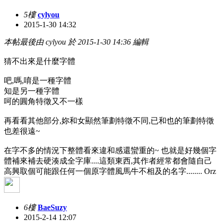
5樓
cylyou
2015-1-30 14:32
本帖最後由 cylyou 於 2015-1-30 14:36 編輯
猜不出來是什麼字體
吧,嗎,唷是一種字體
知是另一種字體
呵的圓角特徵又不一樣
再看看其他部分,妳和女顯然筆劃特徵不同,已和也的筆劃特徵
也差很遠~
在字不多的情況下整體看來違和感還蠻重的~ 也就是好幾個字
體補來補去硬湊成全字庫....這類東西,其作者經常都會隨自己
高興取個可能跟任何一個原字體風馬牛不相及的名字........ Orz
6樓
BaeSuzy
2015-2-14 12:07