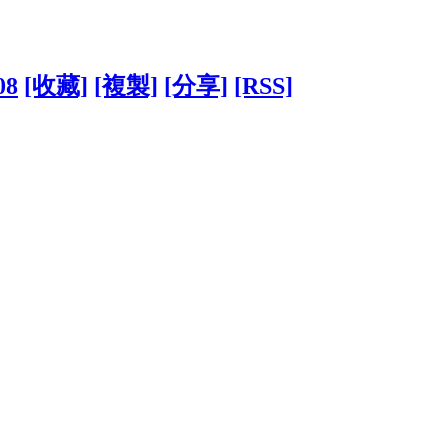
08
[收藏]
[複製]
[分享]
[RSS]