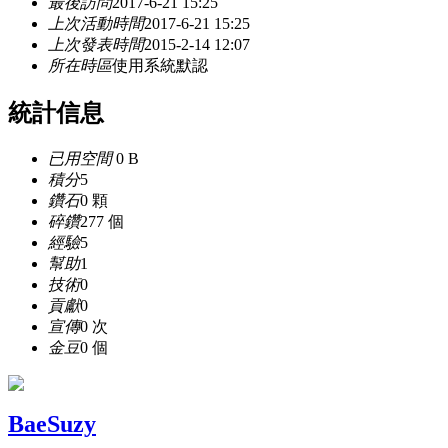
最後訪問
2017-6-21 15:25
上次活動時間
2017-6-21 15:25
上次發表時間
2015-2-14 12:07
所在時區
使用系統默認
統計信息
已用空間
0 B
積分
5
鑽石
0 顆
碎鑽
277 個
經驗
5
幫助
1
技術
0
貢獻
0
宣傳
0 次
金豆
0 個
BaeSuzy