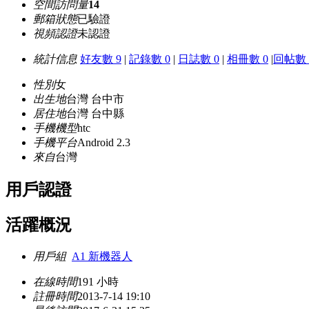
空間訪問量
14
郵箱狀態
已驗證
視頻認證
未認證
統計信息
好友數 9
|
記錄數 0
|
日誌數 0
|
相冊數 0
|
回帖數 
性別
女
出生地
台灣 台中市
居住地
台灣 台中縣
手機機型
htc
手機平台
Android 2.3
來自
台灣
用戶認證
活躍概況
用戶組
A1 新機器人
在線時間
191 小時
註冊時間
2013-7-14 19:10