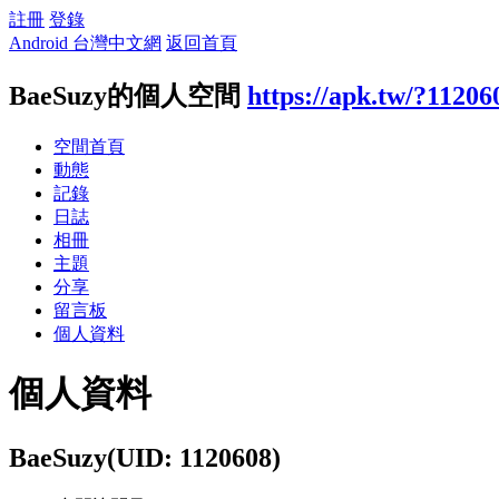
註冊
登錄
Android 台灣中文網
返回首頁
BaeSuzy的個人空間
https://apk.tw/?11206
空間首頁
動態
記錄
日誌
相冊
主題
分享
留言板
個人資料
個人資料
BaeSuzy
(UID: 1120608)