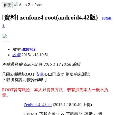
Asus Zenfone
回覆
[資料] zenfone4 root(android4.42版)
只看樓
主
樓主
s920702
收藏
2015-1-18 10:51
本帖最後由 s920702 於 2015-1-18 10:56 編輯
只限Z4機型ROOT
安卓
4.4.2已成功 別版的未測試
下載後有說明按操作即可
ROOT皆有風險，本人只提供方法，若有損失本人一概不負
責。
ZenFone4_43.rar
(2015-1-18 10:49 上傳)
3.04 MB, 下載次數: 156, 下載積分: 碎鑽 -1 個