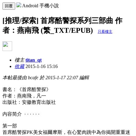
Android 手機小說
回覆
[推理/探索] 首席酷警探系列三部曲 作
者：燕南飛 (繁_TXT/EPUB)
只看樓主
樓主
titan_qt
收藏
2015-1-16 15:16
本帖最後由 bcafe 於 2015-1-17 22:07 編輯
書名：《首席酷警探》
作者：燕南飛，凡一
出版社：安徽教育出版社
内容简介 · · · · · ·
第一部
首席酷警探PK美女福爾摩斯，在心驚肉跳中為你揭開重重迷