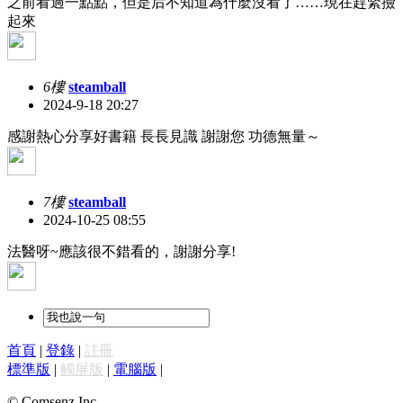
之前看過一點點，但是后不知道為什麼沒看了……現在趕緊撿
起來
6樓
steamball
2024-9-18 20:27
感謝熱心分享好書籍 長長見識 謝謝您 功德無量～
7樓
steamball
2024-10-25 08:55
法醫呀~應該很不錯看的，謝謝分享!
首頁
|
登錄
|
註冊
標準版
|
觸屏版
|
電腦版
|
© Comsenz Inc.