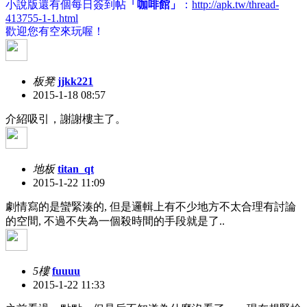
小說版還有個每日簽到帖
「咖啡館」
：
http://apk.tw/thread-
413755-1-1.html
歡迎您有空來玩喔！
板凳
jjkk221
2015-1-18 08:57
介紹吸引，謝謝樓主了。
地板
titan_qt
2015-1-22 11:09
劇情寫的是蠻緊湊的, 但是邏輯上有不少地方不太合理有討論
的空間, 不過不失為一個殺時間的手段就是了..
5樓
fuuuu
2015-1-22 11:33