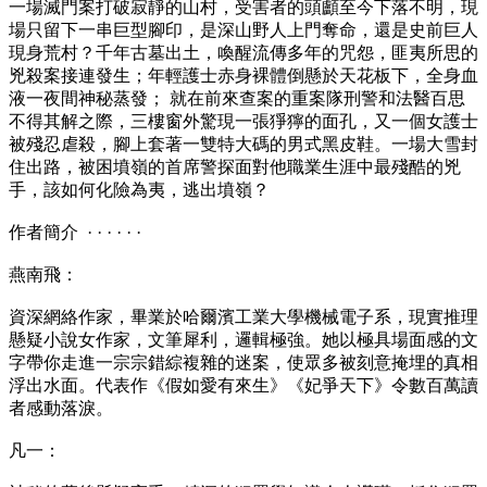
一場滅門案打破寂靜的山村，受害者的頭顱至今下落不明，現
場只留下一串巨型腳印，是深山野人上門奪命，還是史前巨人
現身荒村？千年古墓出土，喚醒流傳多年的咒怨，匪夷所思的
兇殺案接連發生；年輕護士赤身裸體倒懸於天花板下，全身血
液一夜間神秘蒸發； 就在前來查案的重案隊刑警和法醫百思
不得其解之際，三樓窗外驚現一張猙獰的面孔，又一個女護士
被殘忍虐殺，腳上套著一雙特大碼的男式黑皮鞋。一場大雪封
住出路，被困墳嶺的首席警探面對他職業生涯中最殘酷的兇
手，該如何化險為夷，逃出墳嶺？
作者簡介 · · · · · ·
燕南飛：
資深網絡作家，畢業於哈爾濱工業大學機械電子系，現實推理
懸疑小說女作家，文筆犀利，邏輯極強。她以極具場面感的文
字帶你走進一宗宗錯綜複雜的迷案，使眾多被刻意掩埋的真相
浮出水面。代表作《假如愛有來生》《妃爭天下》令數百萬讀
者感動落淚。
凡一：