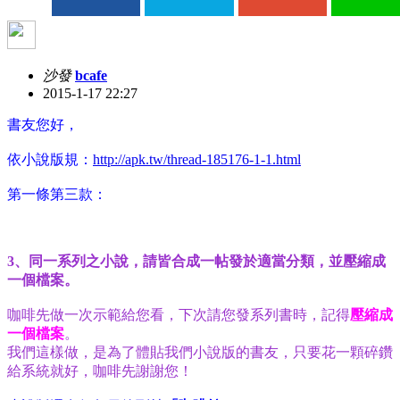
沙發
bcafe
2015-1-17 22:27
書友您好，
依小說版規：
http://apk.tw/thread-185176-1-1.html
第一條第三款：
3、同一系列之小說，請皆合成一帖發於適當分類，並壓縮成
一個檔案。
咖啡先做一次示範給您看，下次請您發系列書時，記得
壓縮成
一個檔案
。
我們這樣做，是為了體貼我們小說版的書友，只要花一顆碎鑽
給系統就好，咖啡先謝謝您！