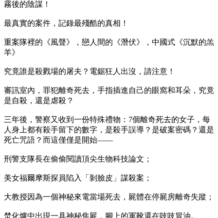
霧後的陰謀！
最真實的案件，記錄最殘酷的真相！
重案隊裡的《風聲》，戀人間的《潛伏》，中國式《沉默的羔
羊》
究竟誰是殺戮場的屠夫？電鋸狂人出沒，請注意！
審訊室內，罪犯離奇死去，手指插進自己的眼窩和耳朵，究竟
是自殺，還是虐殺？
三年後，警察又收到一份特殊禮物：7個離奇死去的女子，每
人身上都有殺手留下的數字，是殺手誤導？是破案密碼？還是
死亡咒語？而這僅僅是開始——
刑警支隊長在偷偷閱讀頂尖生物科技論文；
美女福爾摩斯探員陷入「剝臉皮」謀殺案；
大教授因為一個神秘來電當場死去，屍體在停屍房離奇失蹤；
焚化爐中出現一具神秘焦屍，腳上的軍靴還在吱吱冒油。